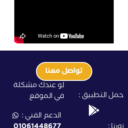
تواصل معنا
لو عندك مشكلة
حمل التطبيق :
في الموقع
الدعم الفني :
زورنا :
01061448677